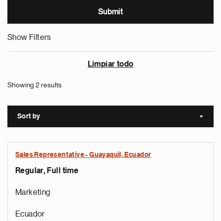
Show Filters
Limpiar todo
Showing 2 results
Sort by
Sort a
Sales Representative - Guayaquil, Ecuador
Regular, Full time
Marketing
Ecuador