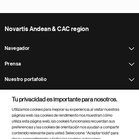
Novartis Andean & CAC region
Navegador
Prensa
Nuestro portafolio
Otras webs
Tu privacidad es importante para nosotros.
Utilizamos cookies para mejorar su experiencia al visitar nuestras
Footer Site Search
páginas web: las cookies de rendimiento nos muestran cómo
utiliza esta página web, las cookies funcionales recuerdan sus
preferencias y las cookies de orientación nos ayudan a compartir
contenido relevante para usted. Seleccione: "Aceptar todo" para
dar su consentimiento a todas las cookies, seleccione