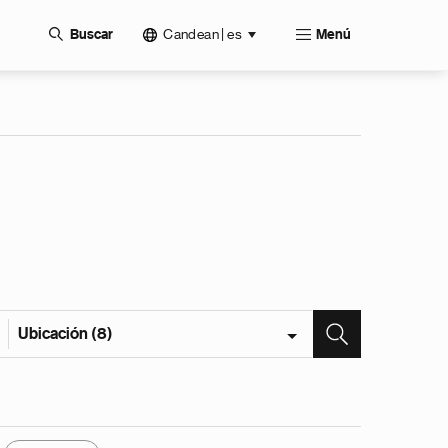
Candean | es
Buscar
Menú
Ubicación (8)