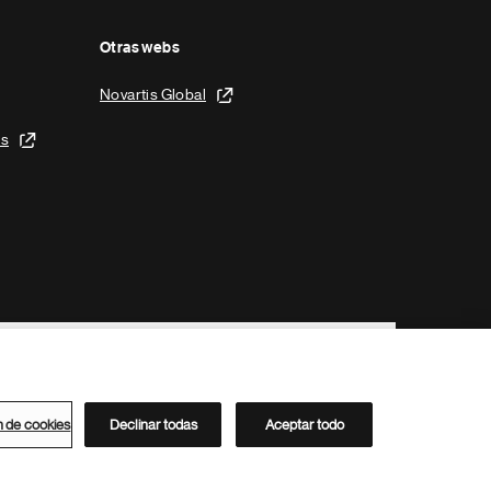
Otras webs
Novartis Global
is
n de cookies
Declinar todas
Aceptar todo
Directorio de Novartis
Este sitio está dirigido al público del clúster ACC