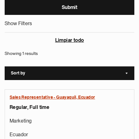
Show Filters
Limpiar todo
Showing 1 results
Sort by
Sort a
Sales Representative - Guayaquil, Ecuador
Regular, Full time
Marketing
Ecuador