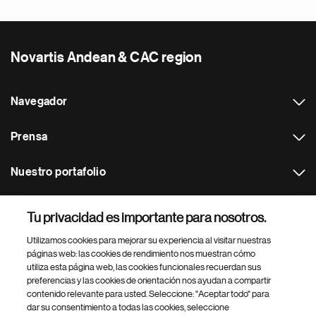
Novartis Andean & CAC region
Navegador
Prensa
Nuestro portafolio
Otras webs
Tu privacidad es importante para nosotros.
Utilizamos cookies para mejorar su experiencia al visitar nuestras
Footer Site Search
páginas web: las cookies de rendimiento nos muestran cómo
utiliza esta página web, las cookies funcionales recuerdan sus
preferencias y las cookies de orientación nos ayudan a compartir
contenido relevante para usted. Seleccione: "Aceptar todo" para
dar su consentimiento a todas las cookies, seleccione