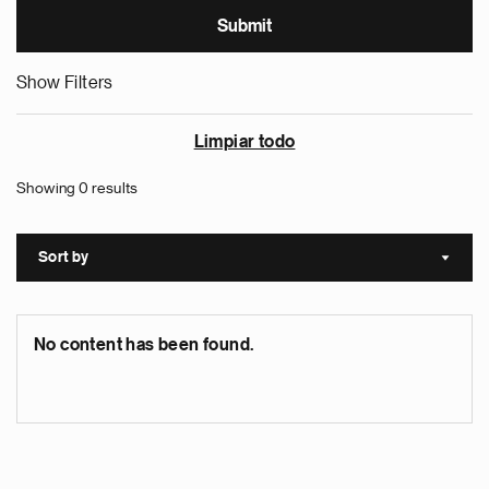
Show Filters
Limpiar todo
Showing 0 results
Sort by
Sort a
No content has been found.