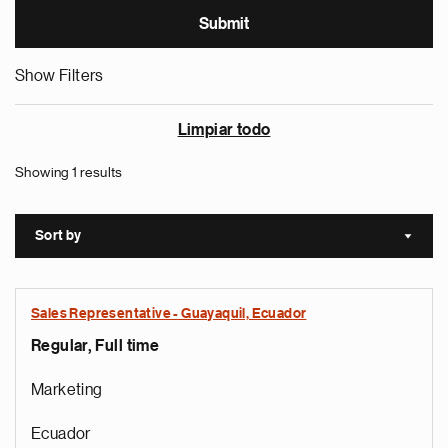
Show Filters
Limpiar todo
Showing 1 results
Sort by
Sort a
Sales Representative - Guayaquil, Ecuador
Regular, Full time
Marketing
Ecuador