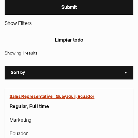
Show Filters
Limpiar todo
Showing 1 results
Sort by
Sort a
Sales Representative - Guayaquil, Ecuador
Regular, Full time
Marketing
Ecuador