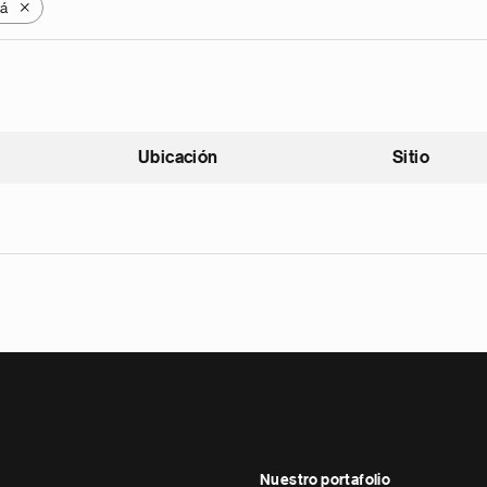
á
X
Ubicación
Sitio
scendente
Nuestro portafolio