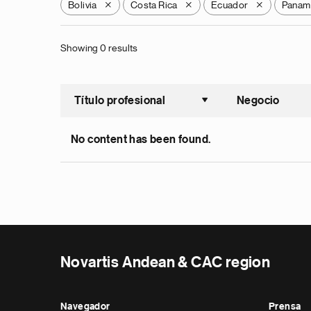
Bolivia
Costa Rica
Ecuador
Panam
X
X
X
Showing 0 results
Título profesional
Negocio
Ordenar a
No content has been found.
Novartis Andean & CAC region
Navegador
Prensa