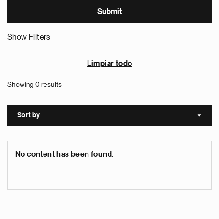
Show Filters
Limpiar todo
Showing 0 results
Sort by
Sort a
No content has been found.