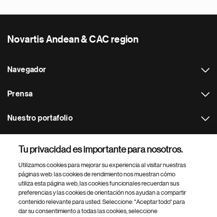
Novartis Andean & CAC region
Navegador
Prensa
Nuestro portafolio
Otras webs
Tu privacidad es importante para nosotros.
Utilizamos cookies para mejorar su experiencia al visitar nuestras
Footer Site Search
páginas web: las cookies de rendimiento nos muestran cómo
utiliza esta página web, las cookies funcionales recuerdan sus
preferencias y las cookies de orientación nos ayudan a compartir
contenido relevante para usted. Seleccione: "Aceptar todo" para
dar su consentimiento a todas las cookies, seleccione