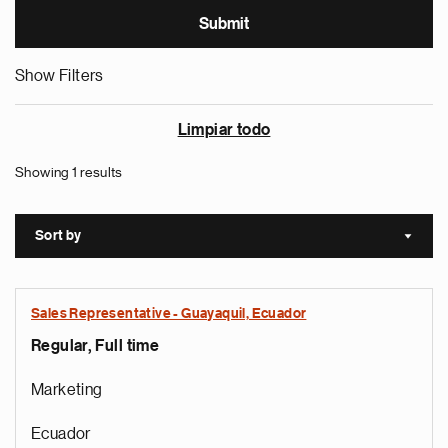
Show Filters
Limpiar todo
Showing 1 results
Sort by
Sort a
Sales Representative - Guayaquil, Ecuador
Regular, Full time
Marketing
Ecuador