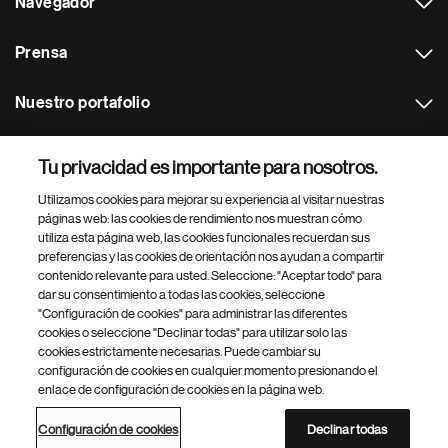
Navegador
Prensa
Nuestro portafolio
Otras webs
Tu privacidad es importante para nosotros.
Utilizamos cookies para mejorar su experiencia al visitar nuestras
Footer Site Search
páginas web: las cookies de rendimiento nos muestran cómo
utiliza esta página web, las cookies funcionales recuerdan sus
preferencias y las cookies de orientación nos ayudan a compartir
contenido relevante para usted. Seleccione: "Aceptar todo" para
dar su consentimiento a todas las cookies, seleccione
"Configuración de cookies" para administrar las diferentes
cookies o seleccione "Declinar todas" para utilizar solo las
cookies estrictamente necesarias. Puede cambiar su
Parte
© 2026 Novartis AG
configuración de cookies en cualquier momento presionando el
inferior
enlace de configuración de cookies en la página web.
Política de privacidad
Términos de uso
Accesibilidad
del
Configuración de cookies
Mapa del sitio
pie
Configuración de cookies
Declinar todas
de