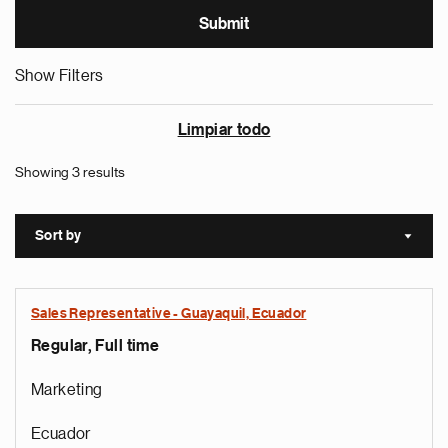
Show Filters
Limpiar todo
Showing 3 results
Sort by
Sort a
Sales Representative - Guayaquil, Ecuador
Regular, Full time
Marketing
Ecuador