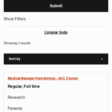
Show Filters
Limpiar todo
Showing 1 results
Sort by
Sort a
Medical Manager Hematology - ACC Cluster
Regular, Full time
Research
Panamá