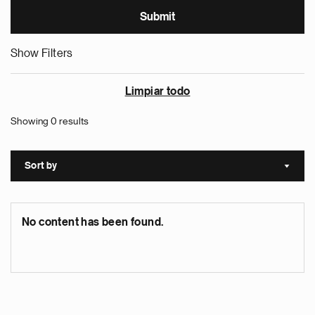
Show Filters
Limpiar todo
Showing 0 results
Sort by
Sort a
No content has been found.