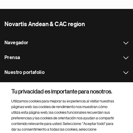
Novartis Andean & CAC region
Navegador
Prensa
Nuestro portafolio
Otras webs
Tu privacidad es importante para nosotros.
Utilizamos cookies para mejorar su experiencia al visitar nuestras
Footer Site Search
páginas web: las cookies de rendimiento nos muestran cómo
utiliza esta página web, las cookies funcionales recuerdan sus
preferencias y las cookies de orientación nos ayudan a compartir
contenido relevante para usted. Seleccione: "Aceptar todo" para
dar su consentimiento a todas las cookies, seleccione