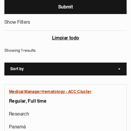
Show Filters
Limpiar todo
Showing 1 results
Sort by
Sort a
Medical Manager Hematology - ACC Cluster
Regular, Full time
Research
Panamá