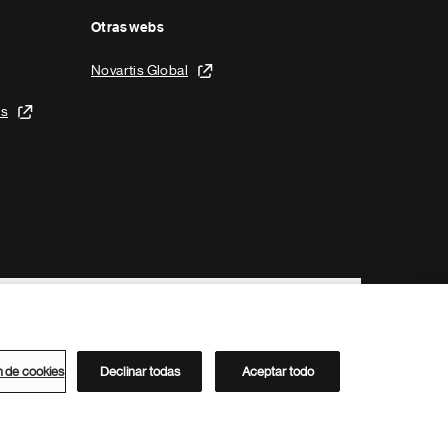
Otras webs
Novartis Global
is
n de cookies
Declinar todas
Aceptar todo
Directorio de Novartis
Este sitio está dirigido al público del clúster ACC