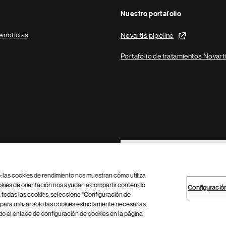
Nuestro portafolio
e noticias
Novartis pipeline
Portafolio de tratamientos Novart
Footer Site Search
b: las cookies de rendimiento nos muestran cómo utiliza
okies de orientación nos ayudan a compartir contenido
Configuració
 todas las cookies, seleccione "Configuración de
para utilizar solo las cookies estrictamente necesarias.
Configuración de cookies
Mapa del sitio
 el enlace de configuración de cookies en la página