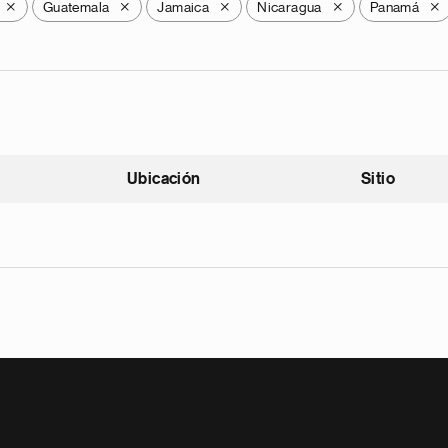
Guatemala
Jamaica
Nicaragua
Panamá
X
X
X
X
X
Ubicación
Sitio
scendente