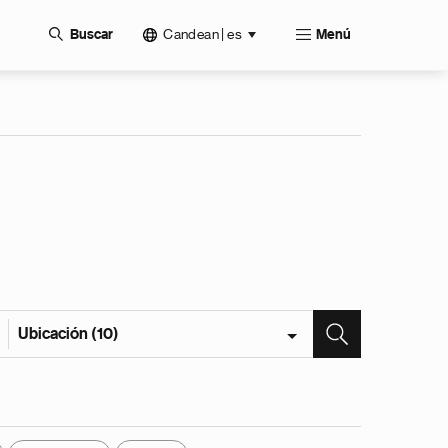
Candean | es
Buscar
Menú
Ubicación (10)