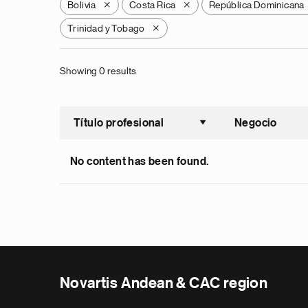
Bolivia
Costa Rica
República Dominicana
X
X
Trinidad y Tobago
X
Showing 0 results
Título profesional
Negocio
Ordenar a
No content has been found.
Novartis Andean & CAC region