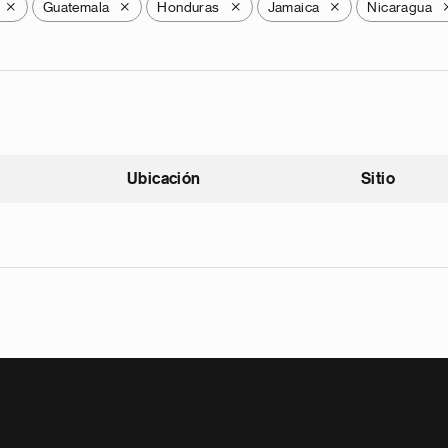
Guatemala
Honduras
Jamaica
Nicaragua
X
X
X
X
Ubicación
Sitio
scendente