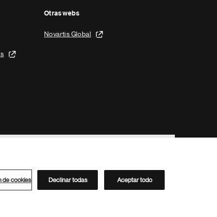
Otras webs
Novartis Global
is
n de cookies
Declinar todas
Aceptar todo
Directorio de Novartis
Este sitio está dirigido al público del clúster ACC