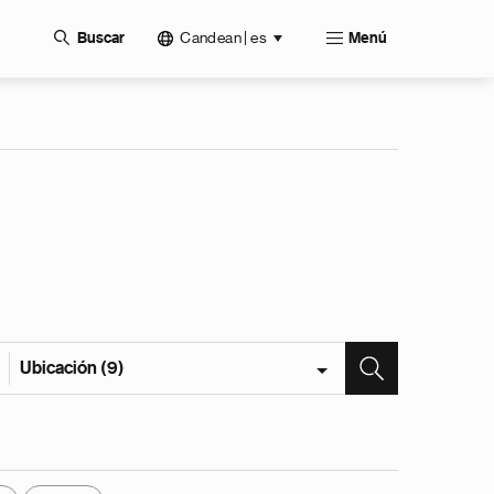
Candean | es
Buscar
Menú
Ubicación (9)