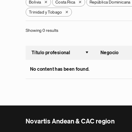
Bolivia
Costa Rica
República Dominicana
X
X
Trinidad y Tobago
X
Showing 0 results
Título profesional
Negocio
Ordenar a
No content has been found.
Novartis Andean & CAC region