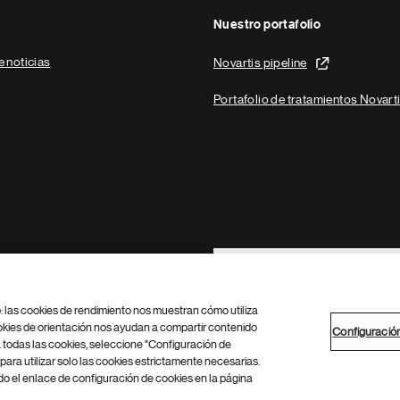
Nuestro portafolio
e noticias
Novartis pipeline
Portafolio de tratamientos Novart
Footer Site Search
b: las cookies de rendimiento nos muestran cómo utiliza
okies de orientación nos ayudan a compartir contenido
Configuració
 todas las cookies, seleccione "Configuración de
para utilizar solo las cookies estrictamente necesarias.
Configuración de cookies
Mapa del sitio
 el enlace de configuración de cookies en la página