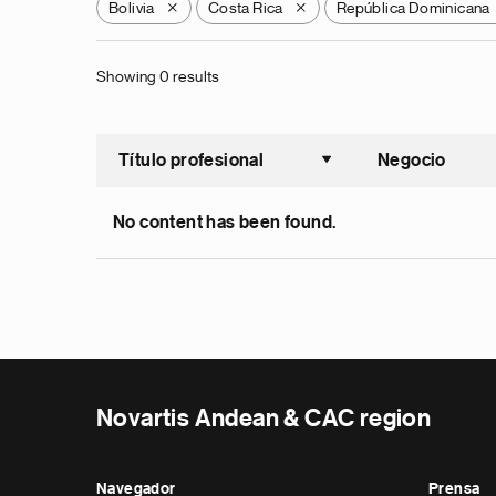
Bolivia
Costa Rica
República Dominicana
X
X
Showing 0 results
Título profesional
Negocio
Ordenar a
No content has been found.
Novartis Andean & CAC region
Navegador
Prensa