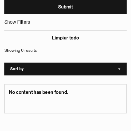
Show Filters
Limpiar todo
Showing 0 results
Sort by
Sort a
No content has been found.