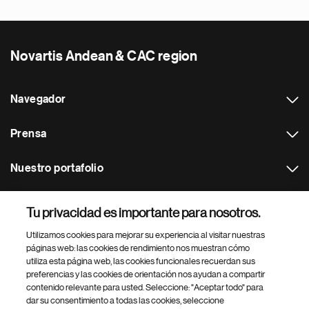
Novartis Andean & CAC region
Navegador
Prensa
Nuestro portafolio
Otras webs
Tu privacidad es importante para nosotros.
Utilizamos cookies para mejorar su experiencia al visitar nuestras
Footer Site Search
páginas web: las cookies de rendimiento nos muestran cómo
utiliza esta página web, las cookies funcionales recuerdan sus
preferencias y las cookies de orientación nos ayudan a compartir
contenido relevante para usted. Seleccione: "Aceptar todo" para
dar su consentimiento a todas las cookies, seleccione