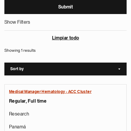
Show Filters
Limpiar todo
Showing 1 results
Sort by
Sort a
Medical Manager Hematology - ACC Cluster
Regular, Full time
Research
Panamá