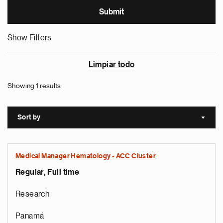
Show Filters
Limpiar todo
Showing 1 results
Sort by
Sort a
Medical Manager Hematology - ACC Cluster
Regular, Full time
Research
Panamá