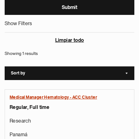
Show Filters
Limpiar todo
Showing 1 results
Sort by
Sort a
Medical Manager Hematology - ACC Cluster
Regular, Full time
Research
Panamá