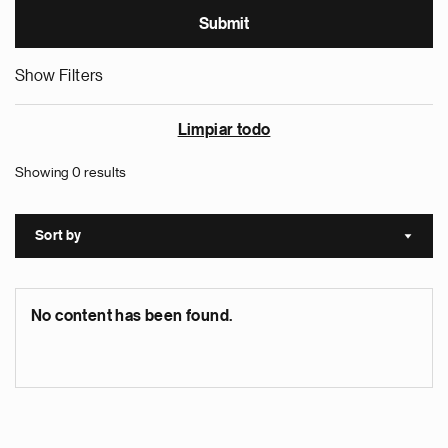
Show Filters
Limpiar todo
Showing 0 results
Sort by
Sort a
No content has been found.