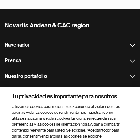
Novartis Andean & CAC region
Navegador
Prensa
Nuestro portafolio
Otras webs
Tu privacidad es importante para nosotros.
Utilizamos cookies para mejorar su experiencia al visitar nuestras
Footer Site Search
páginas web: las cookies de rendimiento nos muestran cómo
utiliza esta página web, las cookies funcionales recuerdan sus
preferencias y las cookies de orientación nos ayudan a compartir
contenido relevante para usted. Seleccione: "Aceptar todo" para
dar su consentimiento a todas las cookies, seleccione