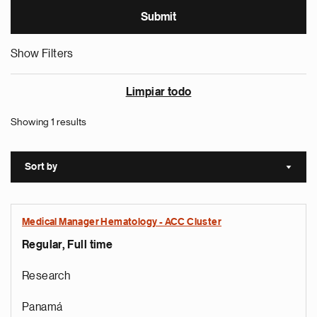
Show Filters
Limpiar todo
Showing 1 results
Sort by
Sort a
Medical Manager Hematology - ACC Cluster
Regular, Full time
Research
Panamá