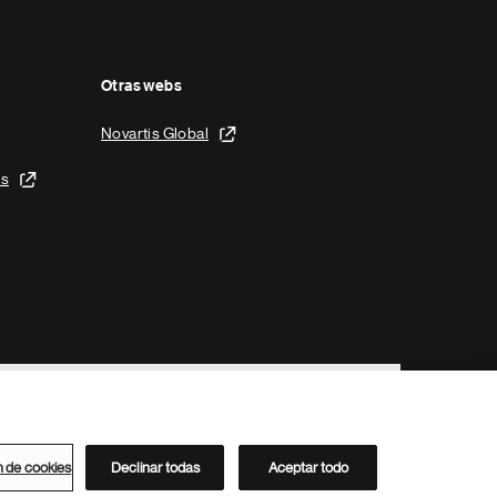
Otras webs
Novartis Global
is
n de cookies
Declinar todas
Aceptar todo
Directorio de Novartis