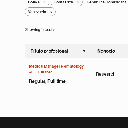
Bolivia
Costa Rica
República Dominicana
X
X
Venezuela
X
Showing 1 results
Título profesional
Negocio
Ordenar a
Medical Manager Hematology -
ACC Cluster
Research
Regular, Full time