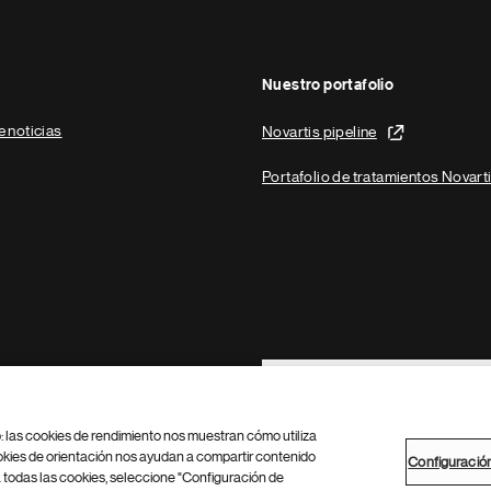
Nuestro portafolio
e noticias
Novartis pipeline
Portafolio de tratamientos Novart
Footer Site Search
b: las cookies de rendimiento nos muestran cómo utiliza
okies de orientación nos ayudan a compartir contenido
Configuració
 todas las cookies, seleccione "Configuración de