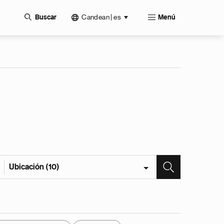
Candean | es
Buscar
Menú
Ubicación (10)