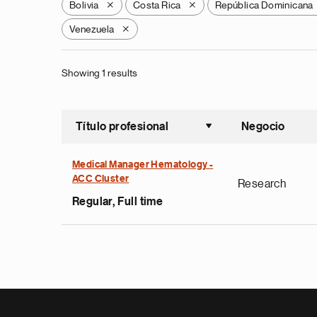
Bolivia
Costa Rica
República Dominicana
X
X
Venezuela
X
Showing 1 results
Título profesional
Negocio
Ordenar a
Medical Manager Hematology -
ACC Cluster
Research
Regular, Full time