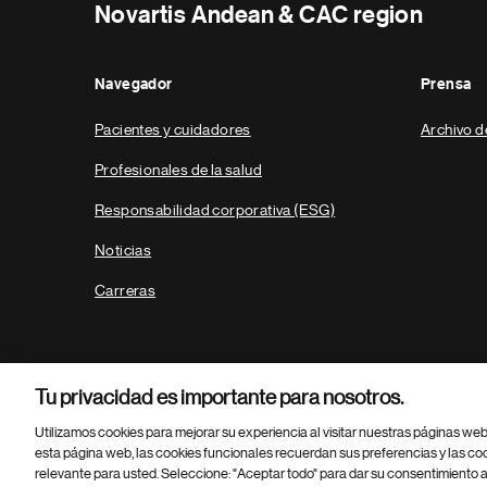
Novartis Andean & CAC region
Navegador
Prensa
Pacientes y cuidadores
Archivo d
Profesionales de la salud
Responsabilidad corporativa (ESG)
Noticias
Carreras
Tu privacidad es importante para nosotros.
Utilizamos cookies para mejorar su experiencia al visitar nuestras páginas we
esta página web, las cookies funcionales recuerdan sus preferencias y las co
relevante para usted. Seleccione: "Aceptar todo" para dar su consentimiento a
Parte
© 2026 Novartis AG