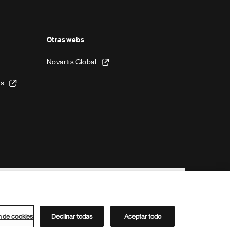
Otras webs
Novartis Global
is
n de cookies
Declinar todas
Aceptar todo
Directorio de Novartis