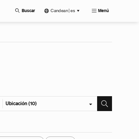
Candean | es
Buscar
Menú
Ubicación (10)