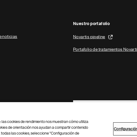
Nuestro portafolio
e noticias
Novartis pipeline
Portafolio de tratamientos Novart
Footer Site Search
b: las cookies de rendimiento nos muestran cómo utiliza
okies de orientación nos ayudan a compartir contenido
Configuració
 todas las cookies, seleccione "Configuración de