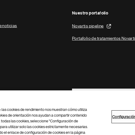
Nuestro portafolio
e noticias
Novartis pipeline
Portafolio de tratamientos Novart
Footer Site Search
b: las cookies de rendimiento nos muestran cómo utiliza
okies de orientación nos ayudan a compartir contenido
Configuració
 todas las cookies, seleccione "Configuración de
para utilizar solo las cookies estrictamente necesarias.
Configuración de cookies
Mapa del sitio
 el enlace de configuración de cookies en la página