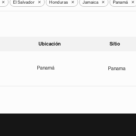
El Salvador
Honduras
Jamaica
Panamá
X
X
X
X
X
Ubicación
Sitio
scendente
Panamá
Panama