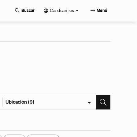
Candean | es
Buscar
Menú
Ubicación (9)