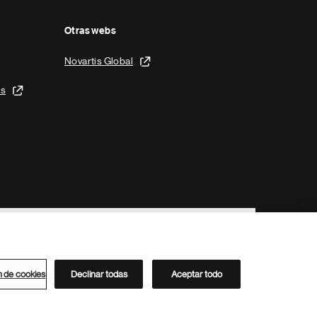
Otras webs
Novartis Global
is
n de cookies
Declinar todas
Aceptar todo
Directorio de Novartis
Este sitio está dirigido al público del clúster ACC