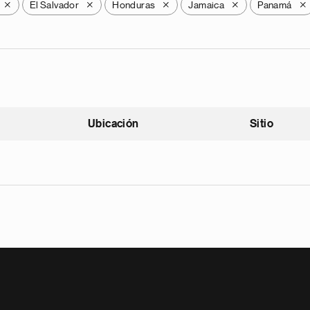
El Salvador
Honduras
Jamaica
Panamá
X
X
X
X
X
Ubicación
Sitio
scendente