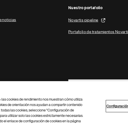
Nuestro portafolio
e noticias
Novartis pipeline
Portafolio de tratamientos Novart
Footer Site Search
b: las cookies de rendimiento nos muestran cómo utiliza
okies de orientación nos ayudan a compartir contenido
Configuració
 todas las cookies, seleccione "Configuración de
para utilizar solo las cookies estrictamente necesarias.
Configuración de cookies
Mapa del sitio
 el enlace de configuración de cookies en la página