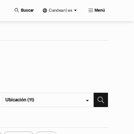
Candean | es
Buscar
Menú
Ubicación (11)