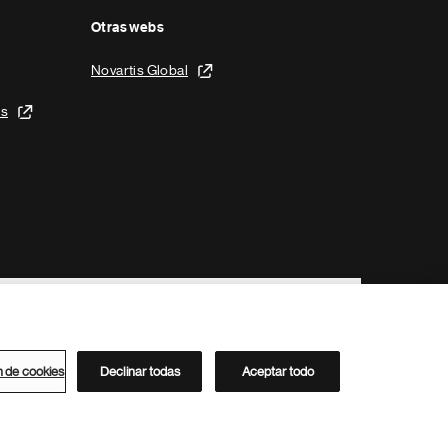
Otras webs
Novartis Global
is
n de cookies
Declinar todas
Aceptar todo
Directorio de Novartis
Este sitio está dirigido al público del clúster ACC