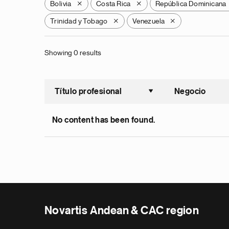
Bolivia
Costa Rica
República Dominicana
X
X
Trinidad y Tobago
Venezuela
X
X
Showing 0 results
Título profesional
Negocio
Ordenar a
No content has been found.
Novartis Andean & CAC region