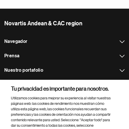
Novartis Andean & CAC region
Navegador
Prensa
Nuestro portafolio
Otras webs
Tu privacidad es importante para nosotros.
Utilizamos cookies para mejorar su experiencia al visitar nuestras
Footer Site Search
páginas web: las cookies de rendimiento nos muestran cómo
utiliza esta página web, las cookies funcionales recuerdan sus
preferencias y las cookies de orientación nos ayudan a compartir
contenido relevante para usted. Seleccione: "Aceptar todo" para
dar su consentimiento a todas las cookies, seleccione