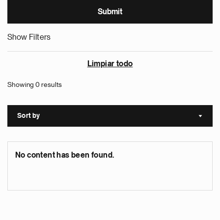
Show Filters
Limpiar todo
Showing 0 results
Sort by
Sort a
No content has been found.