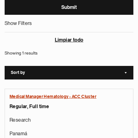
Show Filters
Limpiar todo
Showing 1 results
Sort by
Sort a
Medical Manager Hematology - ACC Cluster
Regular, Full time
Research
Panamá