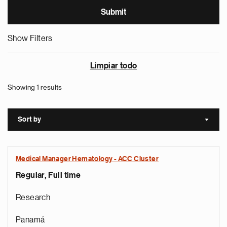
Show Filters
Limpiar todo
Showing 1 results
Sort by
Sort a
Medical Manager Hematology - ACC Cluster
Regular, Full time
Research
Panamá