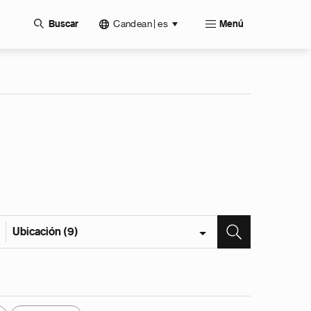
Candean | es
Buscar
Menú
Ubicación (9)