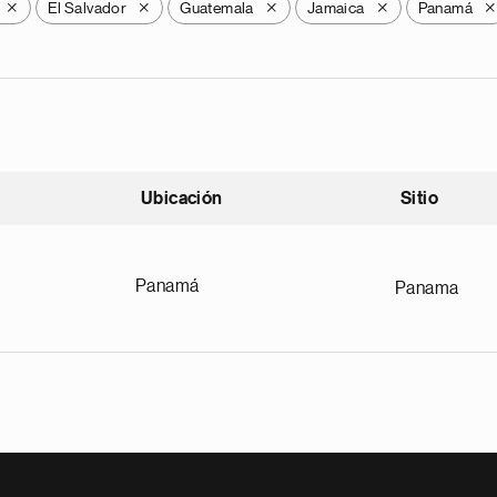
El Salvador
Guatemala
Jamaica
Panamá
X
X
X
X
X
Ubicación
Sitio
scendente
Panamá
Panama