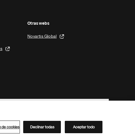
Otras webs
Novartis Global
is
n de cookies
Declinar todas
Aceptar todo
Directorio de Novartis