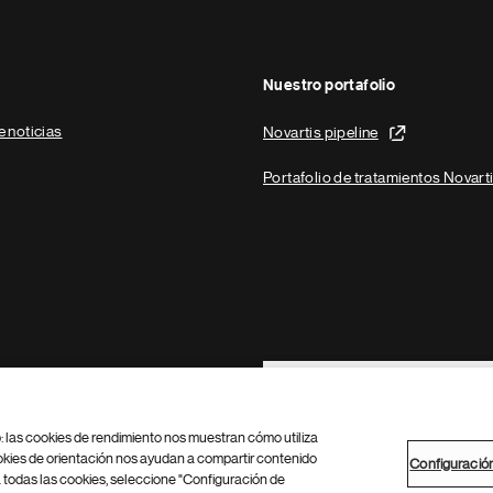
Nuestro portafolio
e noticias
Novartis pipeline
Portafolio de tratamientos Novart
Footer Site Search
b: las cookies de rendimiento nos muestran cómo utiliza
okies de orientación nos ayudan a compartir contenido
Configuració
 todas las cookies, seleccione "Configuración de