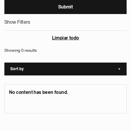
Show Filters
Limpiar todo
Showing 0 results
Sort by
Sort a
No content has been found.