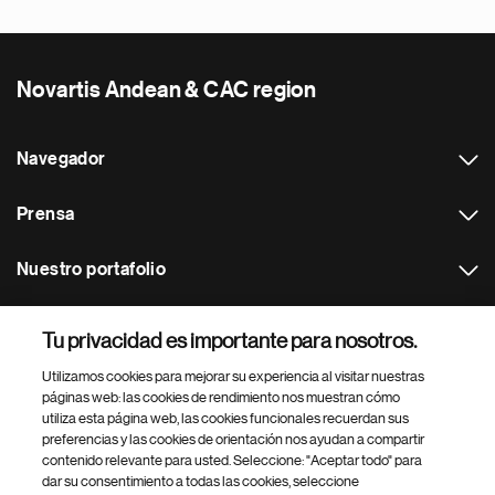
Novartis Andean & CAC region
Navegador
Prensa
Nuestro portafolio
Otras webs
Tu privacidad es importante para nosotros.
Utilizamos cookies para mejorar su experiencia al visitar nuestras
Footer Site Search
páginas web: las cookies de rendimiento nos muestran cómo
utiliza esta página web, las cookies funcionales recuerdan sus
preferencias y las cookies de orientación nos ayudan a compartir
contenido relevante para usted. Seleccione: "Aceptar todo" para
dar su consentimiento a todas las cookies, seleccione