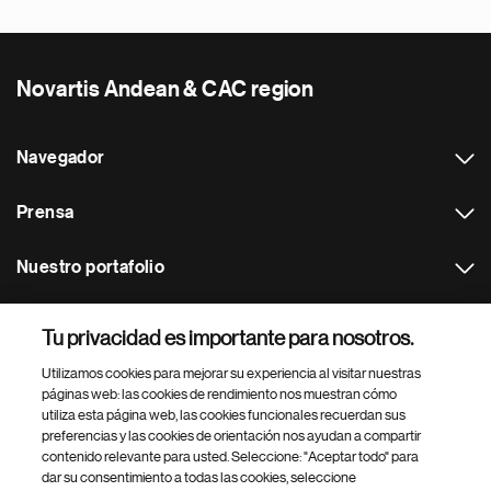
Novartis Andean & CAC region
Navegador
Prensa
Nuestro portafolio
Otras webs
Tu privacidad es importante para nosotros.
Utilizamos cookies para mejorar su experiencia al visitar nuestras
Footer Site Search
páginas web: las cookies de rendimiento nos muestran cómo
utiliza esta página web, las cookies funcionales recuerdan sus
preferencias y las cookies de orientación nos ayudan a compartir
contenido relevante para usted. Seleccione: "Aceptar todo" para
dar su consentimiento a todas las cookies, seleccione