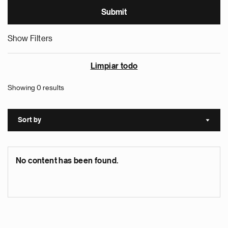
Show Filters
Limpiar todo
Showing 0 results
Sort by
Sort a
No content has been found.