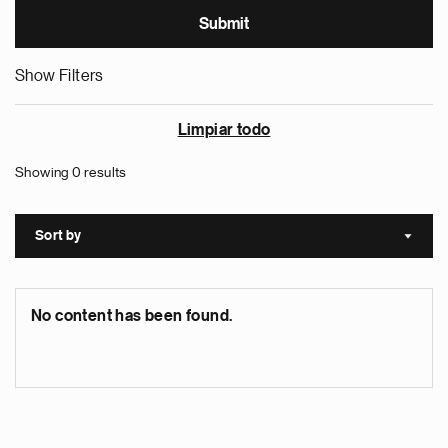
Show Filters
Limpiar todo
Showing 0 results
Sort by
Sort a
No content has been found.