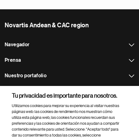
Novartis Andean & CAC region
Navegador
Prensa
Nuestro portafolio
Otras webs
Tu privacidad es importante para nosotros.
Utilizamos cookies para mejorar su experiencia al visitar nuestras
Footer Site Search
páginas web: las cookies de rendimiento nos muestran cómo
utiliza esta página web, las cookies funcionales recuerdan sus
preferencias y las cookies de orientación nos ayudan a compartir
contenido relevante para usted. Seleccione: "Aceptar todo" para
dar su consentimiento a todas las cookies, seleccione