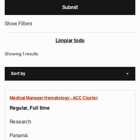
Show Filters
Limpiar todo
Showing 1 results
Sort by
Sort a
Medical Manager Hematology - ACC Cluster
Regular, Full time
Research
Panamá