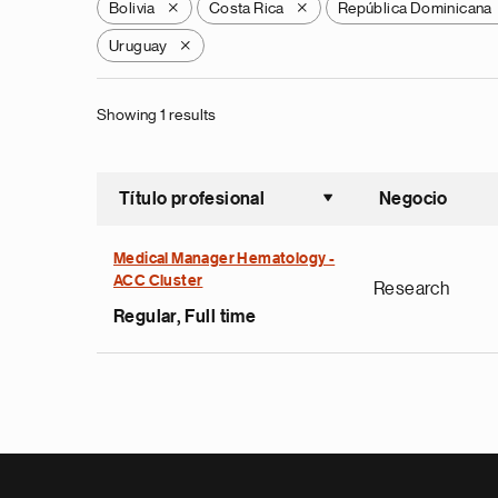
Bolivia
Costa Rica
República Dominicana
X
X
Uruguay
X
Showing 1 results
Título profesional
Negocio
Ordenar a
Medical Manager Hematology -
ACC Cluster
Research
Regular, Full time