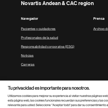
Novartis Andean & CAC region
Navegador
Prensa
Pacientes y cuidadores
Archivo d
Profesionales de la salud
Responsabilidad corporativa (ESG)
Noticias
Carreras
Tu privacidad es importante para nosotros.
Utilizamos cookies para mejorar su experiencia al visitar nuestras páginas we
esta página web, las cookies funcionales recuerdan sus preferencias y las co
relevante para usted. Seleccione: "Aceptar todo" para dar su consentimiento a
Parte
© 2026 Novartis AG