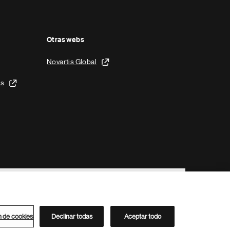
Otras webs
Novartis Global
is
n de cookies
Declinar todas
Aceptar todo
Directorio de Novartis