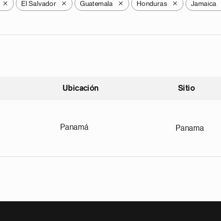
El Salvador
Guatemala
Honduras
Jamaica
X
X
X
X
Ubicación
Sitio
scendente
Panamá
Panama