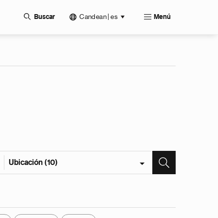
Candean | es
Buscar
Menú
Ubicación (10)