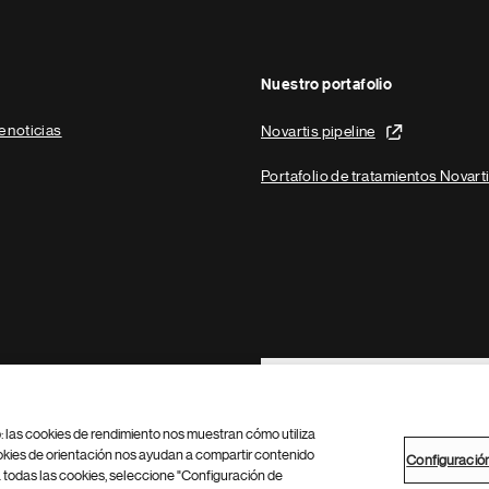
Nuestro portafolio
e noticias
Novartis pipeline
Portafolio de tratamientos Novart
Footer Site Search
b: las cookies de rendimiento nos muestran cómo utiliza
okies de orientación nos ayudan a compartir contenido
Configuració
 todas las cookies, seleccione "Configuración de