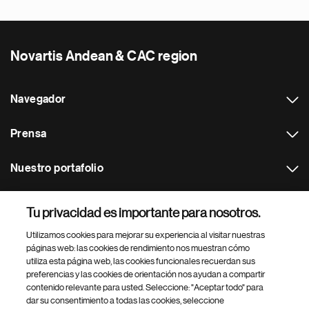
Novartis Andean & CAC region
Navegador
Prensa
Nuestro portafolio
Otras webs
Tu privacidad es importante para nosotros.
Utilizamos cookies para mejorar su experiencia al visitar nuestras
Footer Site Search
páginas web: las cookies de rendimiento nos muestran cómo
utiliza esta página web, las cookies funcionales recuerdan sus
preferencias y las cookies de orientación nos ayudan a compartir
contenido relevante para usted. Seleccione: "Aceptar todo" para
dar su consentimiento a todas las cookies, seleccione