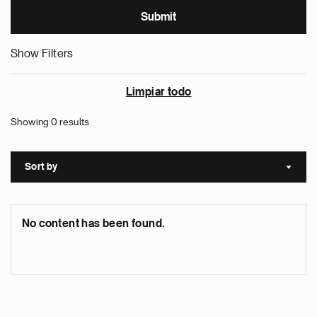
Show Filters
Limpiar todo
Showing 0 results
Sort by
Sort a
No content has been found.