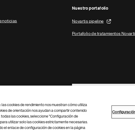
Nuestro portafolio
e noticias
Novartis pipeline
Portafolio de tratamientos Novart
Footer Site Search
b: las cookies de rendimiento nos muestran cómo utiliza
okies de orientación nos ayudan a compartir contenido
Configuració
 todas las cookies, seleccione "Configuración de
para utilizar solo las cookies estrictamente necesarias.
Configuración de cookies
Mapa del sitio
 el enlace de configuración de cookies en la página