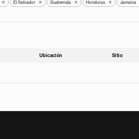
El Salvador
Guatemala
Honduras
Jamaica
X
X
X
X
Ubicación
Sitio
scendente