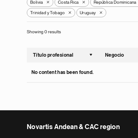
Bolivia
Costa Rica
República Dominicana
X
X
Trinidad y Tobago
Uruguay
X
X
Showing 0 results
Título profesional
Negocio
Ordenar a
No content has been found.
Novartis Andean & CAC region