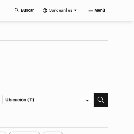
Candean | es
Buscar
Menú
Ubicación (11)