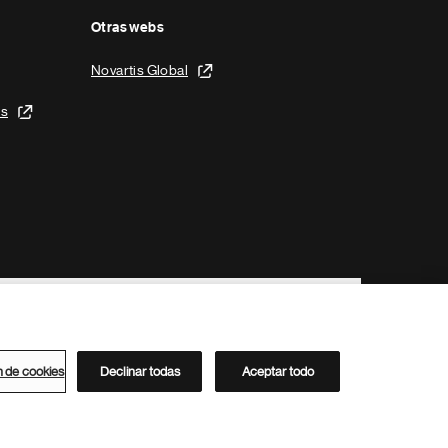
Otras webs
Novartis Global
is
n de cookies
Declinar todas
Aceptar todo
Directorio de Novartis
Este sitio está dirigido al público del clúster ACC