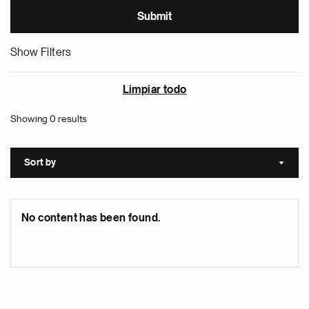
Show Filters
Limpiar todo
Showing 0 results
Sort by
Sort a
No content has been found.