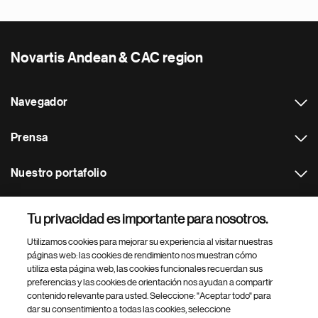
Novartis Andean & CAC region
Navegador
Prensa
Nuestro portafolio
Otras webs
Tu privacidad es importante para nosotros.
Utilizamos cookies para mejorar su experiencia al visitar nuestras
Footer Site Search
páginas web: las cookies de rendimiento nos muestran cómo
utiliza esta página web, las cookies funcionales recuerdan sus
preferencias y las cookies de orientación nos ayudan a compartir
contenido relevante para usted. Seleccione: "Aceptar todo" para
dar su consentimiento a todas las cookies, seleccione