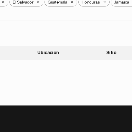
El Salvador
Guatemala
Honduras
Jamaica
X
X
X
X
Ubicación
Sitio
scendente