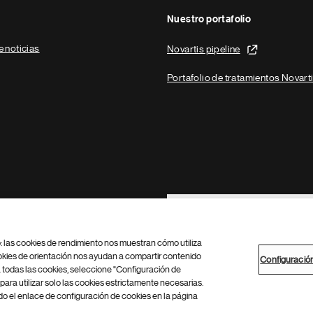
Nuestro portafolio
e noticias
Novartis pipeline
Portafolio de tratamientos Novart
Footer Site Search
b: las cookies de rendimiento nos muestran cómo utiliza
okies de orientación nos ayudan a compartir contenido
Configuració
 todas las cookies, seleccione "Configuración de
para utilizar solo las cookies estrictamente necesarias.
Configuración de cookies
Mapa del sitio
 el enlace de configuración de cookies en la página