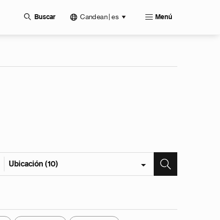
Candean | es
Buscar
Menú
Ubicación (10)