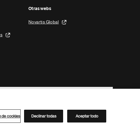
Otras webs
Novartis Global
is
n de cookies
Declinar todas
Aceptar todo
Directorio de Novartis
Este sitio está dirigido al público del clúster ACC