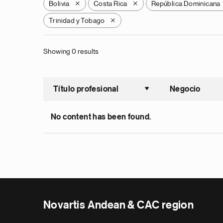
Bolivia
Costa Rica
República Dominicana
X
X
Trinidad y Tobago
X
Showing 0 results
Título profesional
Negocio
Ordenar a
No content has been found.
Novartis Andean & CAC region