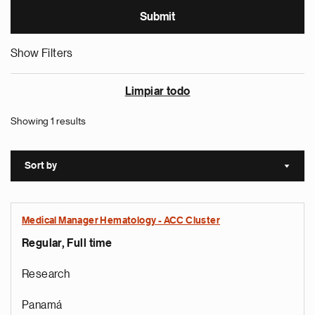
Show Filters
Limpiar todo
Showing 1 results
Sort by
Sort a
Medical Manager Hematology - ACC Cluster
Regular, Full time
Research
Panamá