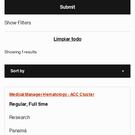
Show Filters
Limpiar todo
Showing 1 results
Sort by
Sort a
Medical Manager Hematology - ACC Cluster
Regular, Full time
Research
Panamá