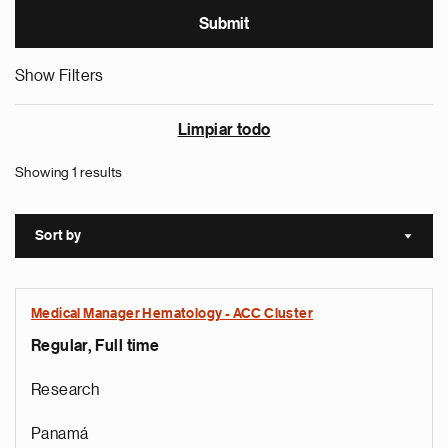
Show Filters
Limpiar todo
Showing 1 results
Sort by
Sort a
Medical Manager Hematology - ACC Cluster
Regular, Full time
Research
Panamá