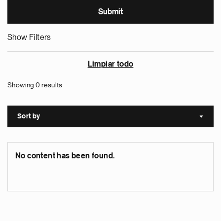
Show Filters
Limpiar todo
Showing 0 results
Sort by
Sort a
No content has been found.