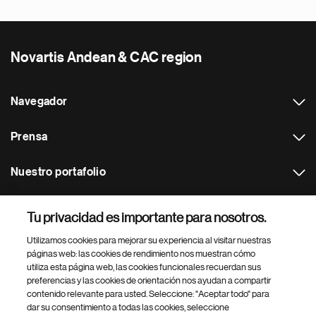
Novartis Andean & CAC region
Navegador
Prensa
Nuestro portafolio
Otras webs
Tu privacidad es importante para nosotros.
Utilizamos cookies para mejorar su experiencia al visitar nuestras
Footer Site Search
páginas web: las cookies de rendimiento nos muestran cómo
utiliza esta página web, las cookies funcionales recuerdan sus
preferencias y las cookies de orientación nos ayudan a compartir
contenido relevante para usted. Seleccione: "Aceptar todo" para
dar su consentimiento a todas las cookies, seleccione