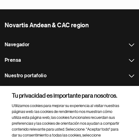
Novartis Andean & CAC region
Navegador
Prensa
Nuestro portafolio
Otras webs
Tu privacidad es importante para nosotros.
Utilizamos cookies para mejorar su experiencia al visitar nuestras
Footer Site Search
páginas web: las cookies de rendimiento nos muestran cómo
utiliza esta página web, las cookies funcionales recuerdan sus
preferencias y las cookies de orientación nos ayudan a compartir
contenido relevante para usted. Seleccione: "Aceptar todo" para
dar su consentimiento a todas las cookies, seleccione