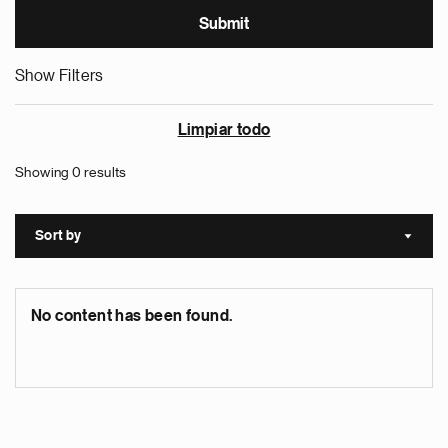
Show Filters
Limpiar todo
Showing 0 results
Sort by
Sort a
No content has been found.