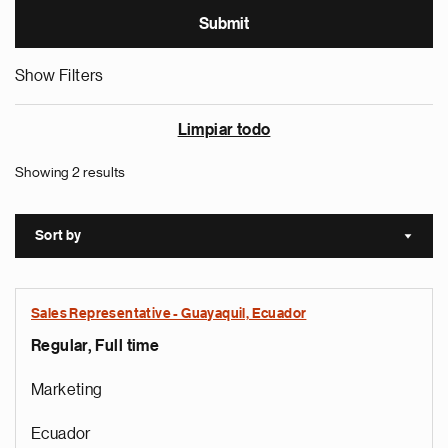
Show Filters
Limpiar todo
Showing 2 results
Sort by
Sort a
Sales Representative - Guayaquil, Ecuador
Regular, Full time
Marketing
Ecuador