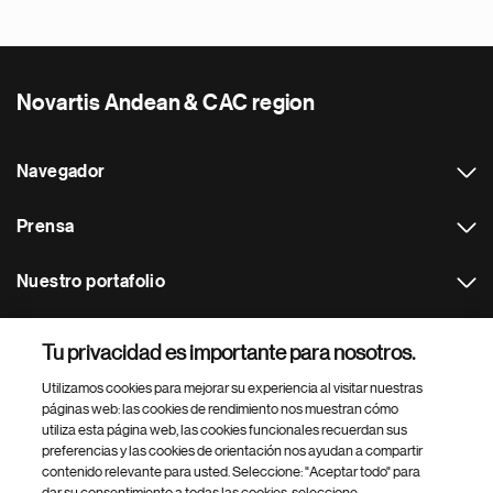
Novartis Andean & CAC region
Navegador
Prensa
Nuestro portafolio
Otras webs
Tu privacidad es importante para nosotros.
Utilizamos cookies para mejorar su experiencia al visitar nuestras
Footer Site Search
páginas web: las cookies de rendimiento nos muestran cómo
utiliza esta página web, las cookies funcionales recuerdan sus
preferencias y las cookies de orientación nos ayudan a compartir
contenido relevante para usted. Seleccione: "Aceptar todo" para
dar su consentimiento a todas las cookies, seleccione