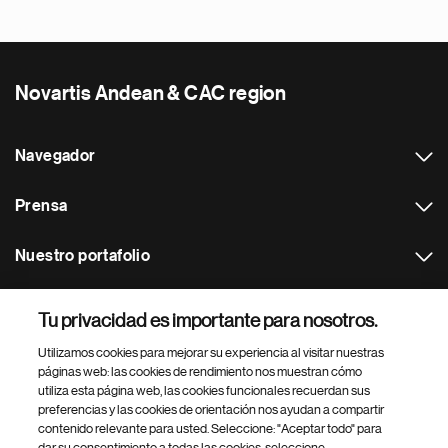
Novartis Andean & CAC region
Navegador
Prensa
Nuestro portafolio
Otras webs
Tu privacidad es importante para nosotros.
Utilizamos cookies para mejorar su experiencia al visitar nuestras
Footer Site Search
páginas web: las cookies de rendimiento nos muestran cómo
utiliza esta página web, las cookies funcionales recuerdan sus
preferencias y las cookies de orientación nos ayudan a compartir
contenido relevante para usted. Seleccione: "Aceptar todo" para
dar su consentimiento a todas las cookies, seleccione