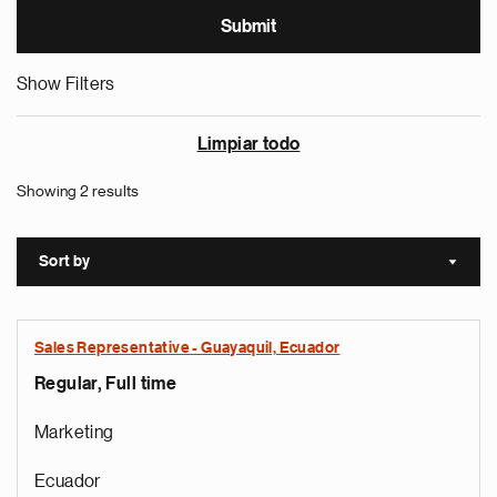
Show Filters
Limpiar todo
Showing 2 results
Sort by
Sort a
Sales Representative - Guayaquil, Ecuador
Regular, Full time
Marketing
Ecuador