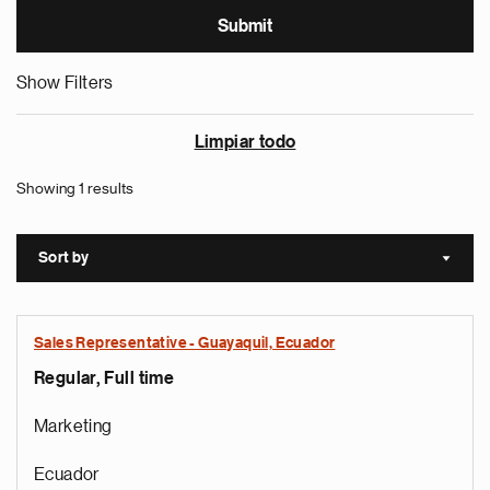
Show Filters
Limpiar todo
Showing 1 results
Sort by
Sort a
Sales Representative - Guayaquil, Ecuador
Regular, Full time
Marketing
Ecuador