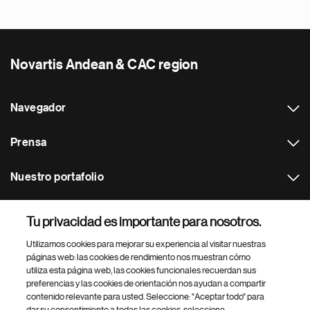
Novartis Andean & CAC region
Navegador
Prensa
Nuestro portafolio
Otras webs
Tu privacidad es importante para nosotros.
Utilizamos cookies para mejorar su experiencia al visitar nuestras
Footer Site Search
páginas web: las cookies de rendimiento nos muestran cómo
utiliza esta página web, las cookies funcionales recuerdan sus
preferencias y las cookies de orientación nos ayudan a compartir
contenido relevante para usted. Seleccione: "Aceptar todo" para
dar su consentimiento a todas las cookies, seleccione