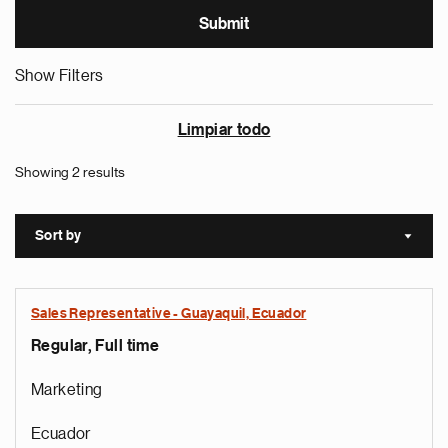
Show Filters
Limpiar todo
Showing 2 results
Sort by
Sort a
Sales Representative - Guayaquil, Ecuador
Regular, Full time
Marketing
Ecuador