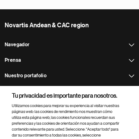
Novartis Andean & CAC region
Navegador
Prensa
Nuestro portafolio
Otras webs
Tu privacidad es importante para nosotros.
Utilizamos cookies para mejorar su experiencia al visitar nuestras
Footer Site Search
páginas web: las cookies de rendimiento nos muestran cómo
utiliza esta página web, las cookies funcionales recuerdan sus
preferencias y las cookies de orientación nos ayudan a compartir
contenido relevante para usted. Seleccione: "Aceptar todo" para
dar su consentimiento a todas las cookies, seleccione