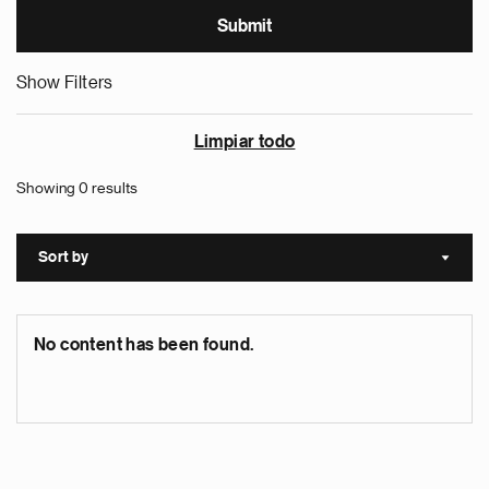
Show Filters
Limpiar todo
Showing 0 results
Sort by
Sort a
No content has been found.