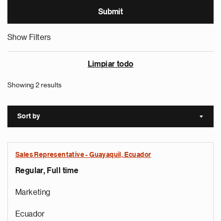
Show Filters
Limpiar todo
Showing 2 results
Sort by
Sort a
Sales Representative - Guayaquil, Ecuador
Regular, Full time
Marketing
Ecuador