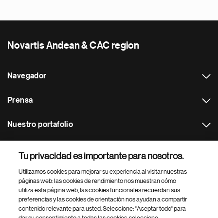
Novartis Andean & CAC region
Navegador
Prensa
Nuestro portafolio
Otras webs
Tu privacidad es importante para nosotros.
Utilizamos cookies para mejorar su experiencia al visitar nuestras
Footer Site Search
páginas web: las cookies de rendimiento nos muestran cómo
utiliza esta página web, las cookies funcionales recuerdan sus
preferencias y las cookies de orientación nos ayudan a compartir
contenido relevante para usted. Seleccione: "Aceptar todo" para
dar su consentimiento a todas las cookies, seleccione